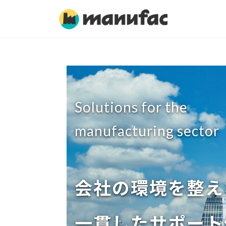
コ
ナ
ン
ビ
テ
ゲ
ン
ー
ツ
シ
へ
ョ
ス
ン
キ
に
ッ
移
Solutions for the
プ
動
manufacturing sector
会社の環境を整え
一貫したサポート