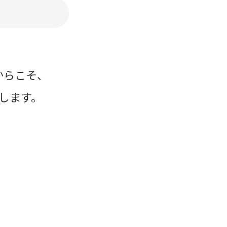
からこそ、
します。
。